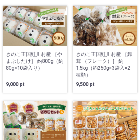
きのこ王国鮭川村産 ［や
きのこ王国鮭川村産 ［舞
まぶしたけ］ 約800g（約
茸 （フレーク）］ 約
80g×10袋入り）
1.5kg（約250g×3袋入×2
種類）
9,000 pt
9,500 pt