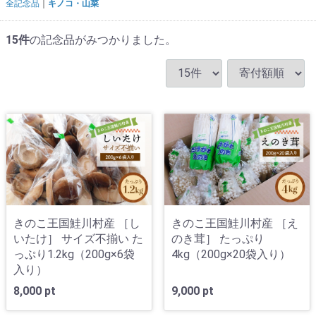
全記念品
キノコ・山菜
15
件
の記念品がみつかりました。
きのこ王国鮭川村産 ［し
きのこ王国鮭川村産 ［え
いたけ］ サイズ不揃い た
のき茸］ たっぷり
っぷり1.2kg（200g×6袋
4kg（200g×20袋入り）
入り）
8,000 pt
9,000 pt