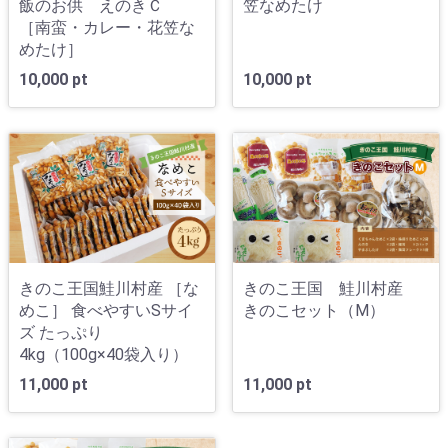
飯のお供 えのきＣ
笠なめたけ
［南蛮・カレー・花笠な
めたけ］
10,000 pt
10,000 pt
きのこ王国鮭川村産 ［な
きのこ王国 鮭川村産
めこ］ 食べやすいSサイ
きのこセット（M）
ズ たっぷり
4kg（100g×40袋入り）
11,000 pt
11,000 pt