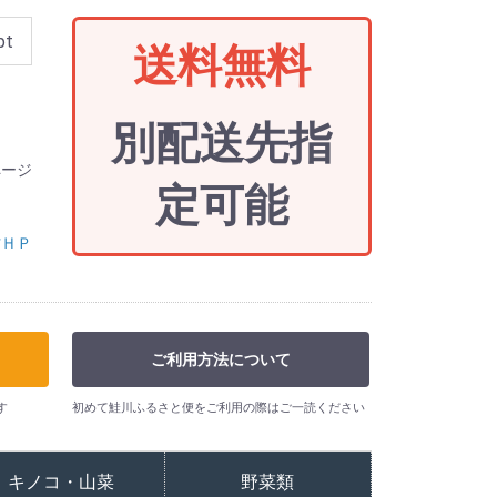
pt
送料無料
別配送先指
ページ
定可能
村ＨＰ
ご利用方法について
す
初めて鮭川ふるさと便をご利用の際はご一読ください
キノコ・山菜
野菜類