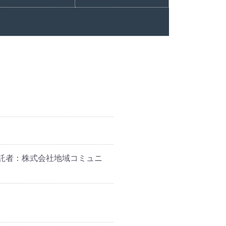
ノコ
菜類
託者：株式会社地域コミュニ