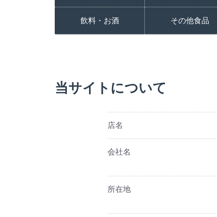
つや姫
はえぬき
コシヒカリ
玄米
その他
飲料・お酒
その他食品
当サイトについて
店名
会社名
所在地