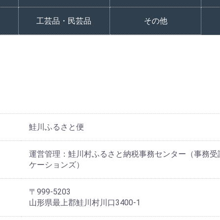
鶏肉
豚肉
牛肉
その他
サクランボ
桃
その他
キ
山
工芸品・民芸品
その他
鮭川ふるさと便
運営管理：鮭川村ふるさと納税事務センター（事務受
ケーションズ）
〒999-5203
山形県最上郡鮭川村川口3400-1