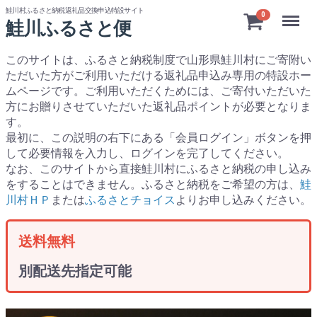
鮭川村ふるさと納税返礼品交換申込特設サイト
Menu
0
鮭川ふるさと便
このサイトは、ふるさと納税制度で山形県鮭川村にご寄附い
ただいた方がご利用いただける返礼品申込み専用の特設ホー
ムページです。
ご利用いただくためには、ご寄付いただいた
方にお贈りさせていただいた返礼品ポイントが必要となりま
す。
最初に、この説明の右下にある「会員ログイン」ボタンを押
して必要情報を入力し、ログインを完了してください。
なお、このサイトから直接鮭川村にふるさと納税の申し込み
をすることはできません。ふるさと納税をご希望の方は、
鮭
川村ＨＰ
または
ふるさとチョイス
よりお申し込みください。
送料無料
別配送先指定可能