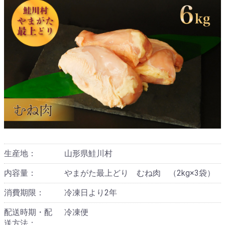
生産地：
山形県鮭川村
内容量：
やまがた最上どり むね肉 （2kg×3袋）
消費期限：
冷凍日より2年
配送時期・配
冷凍便
送方法：