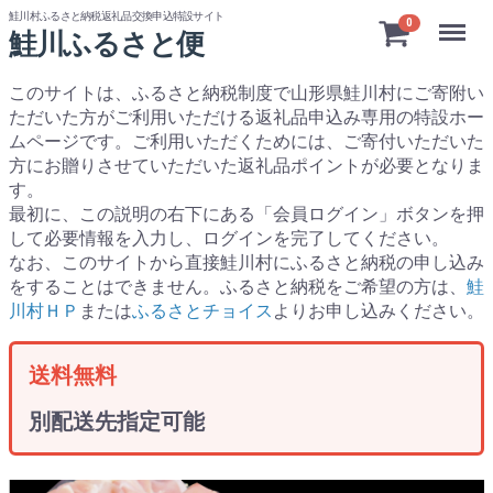
鮭川村ふるさと納税返礼品交換申込特設サイト
Menu
0
鮭川ふるさと便
このサイトは、ふるさと納税制度で山形県鮭川村にご寄附い
ただいた方がご利用いただける返礼品申込み専用の特設ホー
ムページです。
ご利用いただくためには、ご寄付いただいた
方にお贈りさせていただいた返礼品ポイントが必要となりま
す。
最初に、この説明の右下にある「会員ログイン」ボタンを押
して必要情報を入力し、ログインを完了してください。
なお、このサイトから直接鮭川村にふるさと納税の申し込み
をすることはできません。ふるさと納税をご希望の方は、
鮭
川村ＨＰ
または
ふるさとチョイス
よりお申し込みください。
送料無料
別配送先指定可能