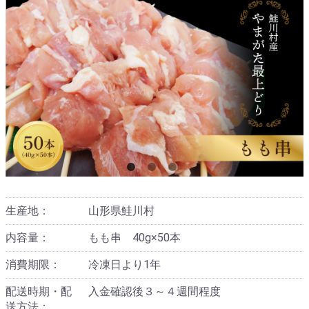
生産地：
山形県鮭川村
内容量：
もも串 40g×50本
消費期限：
冷凍日より1年
配送時期・配
入金確認後３～４週間程度
送方法：